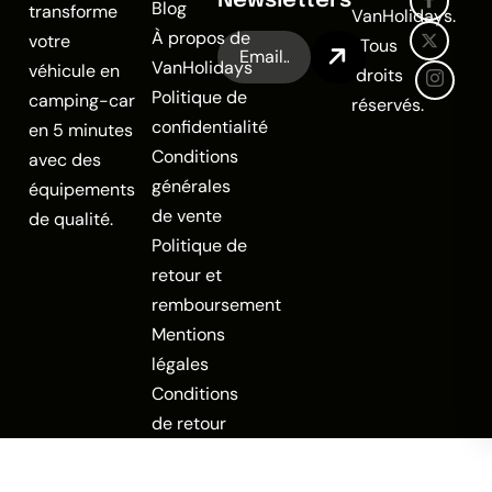
Newsletters
Blog
transforme
VanHolidays.
À propos de
votre
Tous
VanHolidays
véhicule en
droits
Politique de
camping-car
réservés.
confidentialité
en 5 minutes
Conditions
avec des
générales
équipements
de vente
de qualité.
Politique de
retour et
remboursement
Mentions
légales
Conditions
de retour