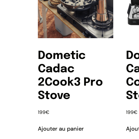
Dometic
D
Cadac
C
2Cook3 Pro
C
Stove
St
199
€
199
€
Ajouter au panier
Ajou