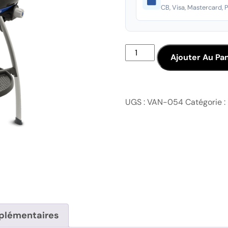
CB, Visa, Mastercard, 
Ajouter Au Pan
UGS :
VAN-054
Catégorie :
plémentaires