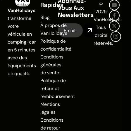
Abonnez-
©
Rapides
Vous Aux
VanHolidays
2025
Newsletters
Blog
transforme
VanHolidays.
À propos de
votre
Tous
VanHolidays
véhicule en
droits
Politique de
camping-car
réservés.
confidentialité
en 5 minutes
Conditions
avec des
générales
équipements
de vente
de qualité.
Politique de
retour et
remboursement
Mentions
légales
Conditions
de retour