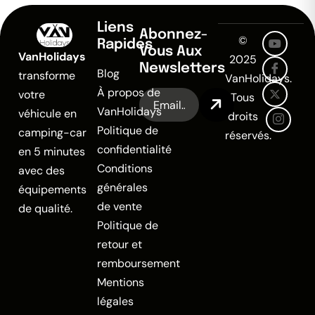
Liens
Abonnez-
©
Rapides
Vous Aux
VanHolidays
2025
Newsletters
Blog
transforme
VanHolidays.
À propos de
votre
Tous
VanHolidays
véhicule en
droits
Politique de
camping-car
réservés.
confidentialité
en 5 minutes
Conditions
avec des
générales
équipements
de vente
de qualité.
Politique de
retour et
remboursement
Mentions
légales