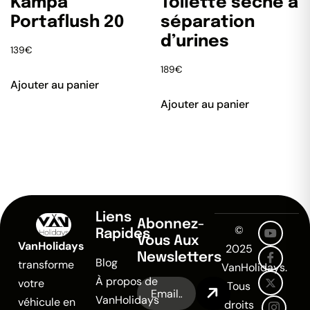
Kampa
Toilette sèche à
Portaflush 20
séparation
d’urines
139
€
189
€
Ajouter au panier
Ajouter au panier
Liens
Abonnez-
©
Rapides
Vous Aux
VanHolidays
2025
Newsletters
Blog
transforme
VanHolidays.
À propos de
votre
Tous
VanHolidays
véhicule en
droits