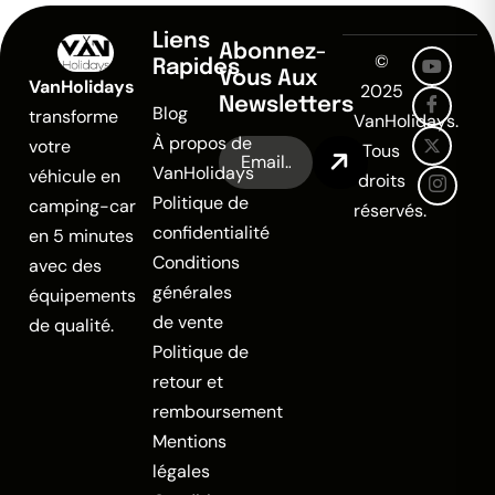
Liens
Abonnez-
©
Rapides
Vous Aux
VanHolidays
2025
Newsletters
Blog
transforme
VanHolidays.
À propos de
votre
Tous
VanHolidays
véhicule en
droits
Politique de
camping-car
réservés.
confidentialité
en 5 minutes
Conditions
avec des
générales
équipements
de vente
de qualité.
Politique de
retour et
remboursement
Mentions
légales