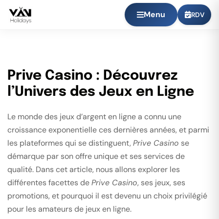
Menu
RDV
Prive Casino : Découvrez
l’Univers des Jeux en Ligne
Le monde des jeux d’argent en ligne a connu une
croissance exponentielle ces dernières années, et parmi
les plateformes qui se distinguent,
Prive Casino
se
démarque par son offre unique et ses services de
qualité. Dans cet article, nous allons explorer les
différentes facettes de
Prive Casino
, ses jeux, ses
promotions, et pourquoi il est devenu un choix privilégié
pour les amateurs de jeux en ligne.