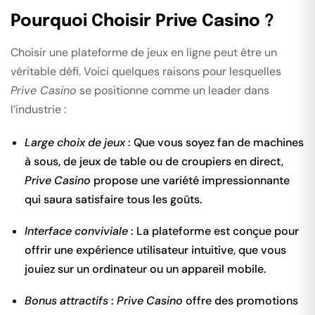
Pourquoi Choisir Prive Casino ?
Choisir une plateforme de jeux en ligne peut être un
véritable défi. Voici quelques raisons pour lesquelles
Prive Casino
se positionne comme un leader dans
l’industrie :
Large choix de jeux
: Que vous soyez fan de machines
à sous, de jeux de table ou de croupiers en direct,
Prive Casino
propose une variété impressionnante
qui saura satisfaire tous les goûts.
Interface conviviale
: La plateforme est conçue pour
offrir une expérience utilisateur intuitive, que vous
jouiez sur un ordinateur ou un appareil mobile.
Bonus attractifs
:
Prive Casino
offre des promotions