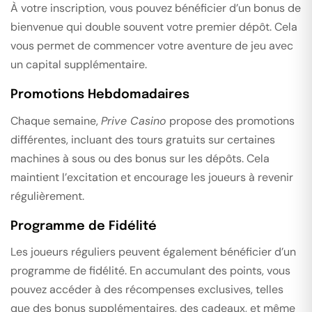
À votre inscription, vous pouvez bénéficier d’un bonus de
bienvenue qui double souvent votre premier dépôt. Cela
vous permet de commencer votre aventure de jeu avec
un capital supplémentaire.
Promotions Hebdomadaires
Chaque semaine,
Prive Casino
propose des promotions
différentes, incluant des tours gratuits sur certaines
machines à sous ou des bonus sur les dépôts. Cela
maintient l’excitation et encourage les joueurs à revenir
régulièrement.
Programme de Fidélité
Les joueurs réguliers peuvent également bénéficier d’un
programme de fidélité. En accumulant des points, vous
pouvez accéder à des récompenses exclusives, telles
que des bonus supplémentaires, des cadeaux, et même