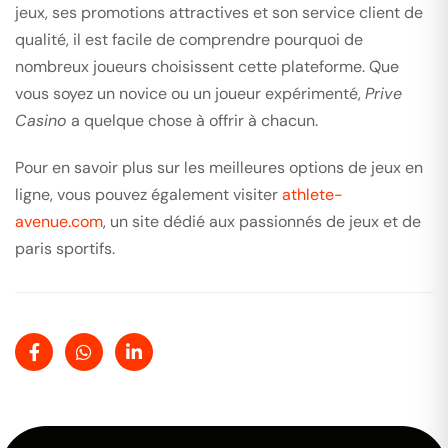
jeux, ses promotions attractives et son service client de
qualité, il est facile de comprendre pourquoi de
nombreux joueurs choisissent cette plateforme. Que
vous soyez un novice ou un joueur expérimenté,
Prive
Casino
a quelque chose à offrir à chacun.
Pour en savoir plus sur les meilleures options de jeux en
ligne, vous pouvez également visiter
athlete-
avenue.com
, un site dédié aux passionnés de jeux et de
paris sportifs.