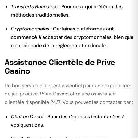
Transferts Bancaires
: Pour ceux qui préfèrent les
méthodes traditionnelles.
Cryptomonnaies
: Certaines plateformes ont
commencé à accepter des cryptomonnaies, bien que
cela dépende de la réglementation locale.
Assistance Clientèle de Prive
Casino
Un bon service client est essentiel pour une expérience
de jeu positive.
Prive Casino
offre une assistance
clientèle disponible 24/7. Vous pouvez les contacter par :
Chat en Direct
: Pour des réponses instantanées à
vos questions.