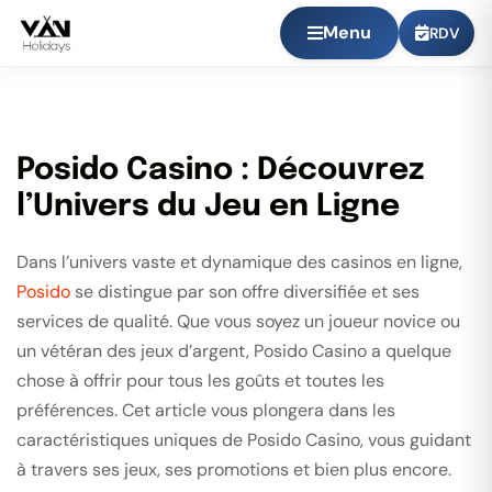
Menu
RDV
Posido Casino : Découvrez
l’Univers du Jeu en Ligne
Dans l’univers vaste et dynamique des casinos en ligne,
Posido
se distingue par son offre diversifiée et ses
services de qualité. Que vous soyez un joueur novice ou
un vétéran des jeux d’argent, Posido Casino a quelque
chose à offrir pour tous les goûts et toutes les
préférences. Cet article vous plongera dans les
caractéristiques uniques de Posido Casino, vous guidant
à travers ses jeux, ses promotions et bien plus encore.