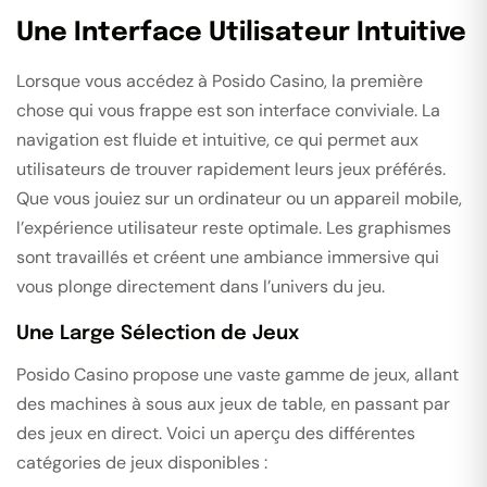
Une Interface Utilisateur Intuitive
Lorsque vous accédez à Posido Casino, la première
chose qui vous frappe est son interface conviviale. La
navigation est fluide et intuitive, ce qui permet aux
utilisateurs de trouver rapidement leurs jeux préférés.
Que vous jouiez sur un ordinateur ou un appareil mobile,
l’expérience utilisateur reste optimale. Les graphismes
sont travaillés et créent une ambiance immersive qui
vous plonge directement dans l’univers du jeu.
Une Large Sélection de Jeux
Posido Casino propose une vaste gamme de jeux, allant
des machines à sous aux jeux de table, en passant par
des jeux en direct. Voici un aperçu des différentes
catégories de jeux disponibles :