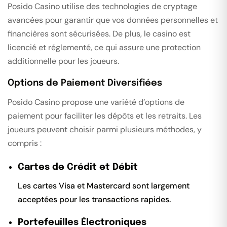
Posido Casino utilise des technologies de cryptage
avancées pour garantir que vos données personnelles et
financières sont sécurisées. De plus, le casino est
licencié et réglementé, ce qui assure une protection
additionnelle pour les joueurs.
Options de Paiement Diversifiées
Posido Casino propose une variété d’options de
paiement pour faciliter les dépôts et les retraits. Les
joueurs peuvent choisir parmi plusieurs méthodes, y
compris :
Cartes de Crédit et Débit
Les cartes Visa et Mastercard sont largement
acceptées pour les transactions rapides.
Portefeuilles Électroniques