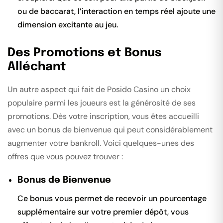
ou de baccarat, l’interaction en temps réel ajoute une
dimension excitante au jeu.
Des Promotions et Bonus
Alléchant
Un autre aspect qui fait de Posido Casino un choix
populaire parmi les joueurs est la générosité de ses
promotions. Dès votre inscription, vous êtes accueilli
avec un bonus de bienvenue qui peut considérablement
augmenter votre bankroll. Voici quelques-unes des
offres que vous pouvez trouver :
Bonus de Bienvenue
Ce bonus vous permet de recevoir un pourcentage
supplémentaire sur votre premier dépôt, vous