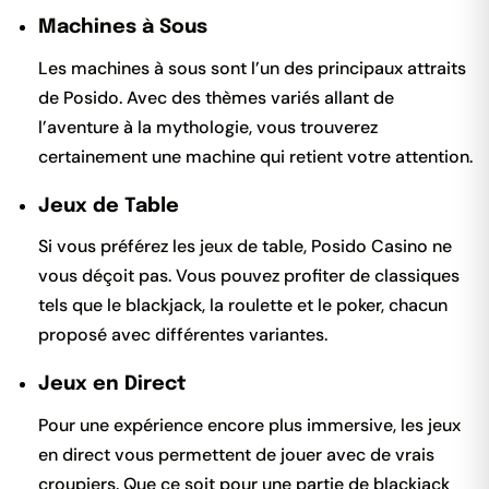
Machines à Sous
Les machines à sous sont l’un des principaux attraits
de Posido. Avec des thèmes variés allant de
l’aventure à la mythologie, vous trouverez
certainement une machine qui retient votre attention.
Jeux de Table
Si vous préférez les jeux de table, Posido Casino ne
vous déçoit pas. Vous pouvez profiter de classiques
tels que le blackjack, la roulette et le poker, chacun
proposé avec différentes variantes.
Jeux en Direct
Pour une expérience encore plus immersive, les jeux
en direct vous permettent de jouer avec de vrais
croupiers. Que ce soit pour une partie de blackjack