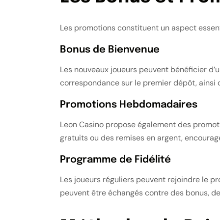
Les promotions constituent un aspect essenti
Bonus de Bienvenue
Les nouveaux joueurs peuvent bénéficier d’u
correspondance sur le premier dépôt, ainsi 
Promotions Hebdomadaires
Leon Casino propose également des promoti
gratuits ou des remises en argent, encouragea
Programme de Fidélité
Les joueurs réguliers peuvent rejoindre le 
peuvent être échangés contre des bonus, des