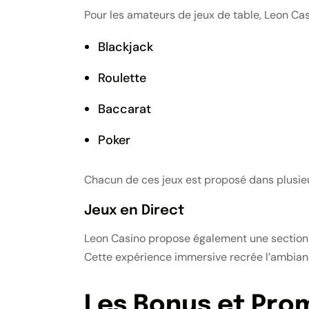
Pour les amateurs de jeux de table, Leon Casi
Blackjack
Roulette
Baccarat
Poker
Chacun de ces jeux est proposé dans plusieur
Jeux en Direct
Leon Casino propose également une section de
Cette expérience immersive recrée l’ambiance
Les Bonus et Pro