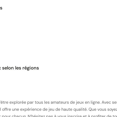
es
x selon les régions
’être explorée par tous les amateurs de jeux en ligne. Avec s
l offre une expérience de jeu de haute qualité. Que vous soye
 pour chacun. N’hésitez pas à vous inscrire et à profiter de t