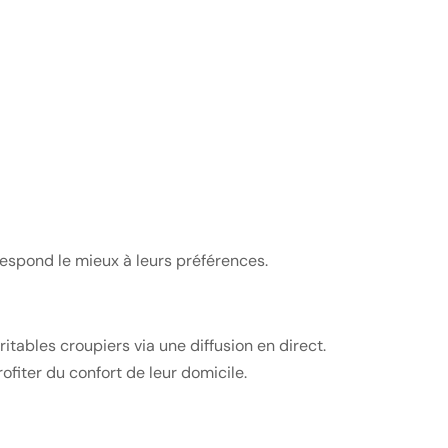
respond le mieux à leurs préférences.
tables croupiers via une diffusion en direct.
fiter du confort de leur domicile.