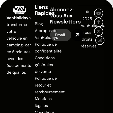
Liens
Abonnez-
©
Rapides
Vous Aux
VanHolidays
2025
Newsletters
Blog
transforme
VanHolidays.
À propos de
votre
Tous
VanHolidays
véhicule en
droits
Politique de
camping-car
réservés.
confidentialité
en 5 minutes
Conditions
avec des
générales
équipements
de vente
de qualité.
Politique de
retour et
remboursement
Mentions
légales
Conditions