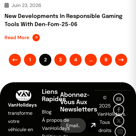
Juin 23, 2026
New Developments In Responsible Gaming
Tools With Den-Fom-25-06
Read More
1
2
3
4
…
9
Liens
Abonnez-
©
Rapides
Vous Aux
VanHolidays
2025
Newsletters
Blog
transforme
VanHolidays.
À propos de
votre
Tous
VanHolidays
véhicule en
droits