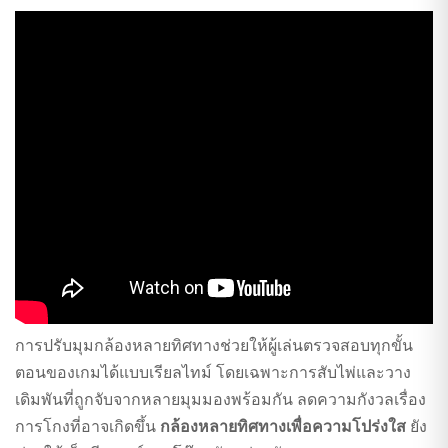
การปรับมุมกล้องหลายทิศทางช่วยให้ผู้เล่นตรวจสอบทุกขั้น
ตอนของเกมได้แบบเรียลไทม์ โดยเฉพาะการสับไพ่และวาง
เดิมพันที่ถูกจับจากหลายมุมมองพร้อมกัน ลดความกังวลเรื่อง
การโกงที่อาจเกิดขึ้น
กล้องหลายทิศทางเพื่อความโปร่งใส
ยัง