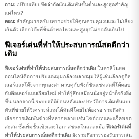
ถาม:
เปรียบเทียบขีดจำกัดเงินเดิมพันขั้นต่ำและสูงสุดสำคัญ
แค่ไหน?
ตอบ:
สำคัญมากครับ เพราะช่วยให้คุณควบคุมงบและไม่เสี่ยง
เกินตัว เลือกโต๊ะที่ขั้นต่ำพอไหวและสูงสุดไม่กดดันเกินไป
ฟีเจอร์เด่นที่ทำให้ประสบการณ์สดดีกว่า
เดิม
ฟีเจอร์เด่นที่ทำให้ประสบการณ์สดดีกว่าเดิม
ในคาสิโนสด
ออนไลน์คือการปรับแต่งมุมกล้องหลายมุมให้ผู้เล่นเลือกดูดีล
เลอร์และโต๊ะจากทุกองศา ควบคู่กับฟังก์ชันแชทสดที่โต้ตอบ
กับดีลเลอร์แบบเรียลไทม์ ทำให้รู้สึกเสมือนนั่งอยู่หน้าก็จริงยิ่ง
ขึ้น นอกจากนี้ ระบบสถิติย้อนหลังและประวัติการเดิมพันแบบ
ทันทีช่วยให้วิเคราะห์เกมได้ทันทีโดยไม่ต้องรอ รวมถึงตัว
เลือกการเดิมพันข้างที่หลากหลาย เช่น ไซด์เบทและแจ็คพอต
สะสม ซึ่งเพิ่มชั้นเชิงและโอกาสชนะในแต่ละมือ
ฟีเจอร์เด่นที่
ทำให้ประสบการณ์สดดีกว่าเดิม
ยังรวมถึงการรองรับการเล่น