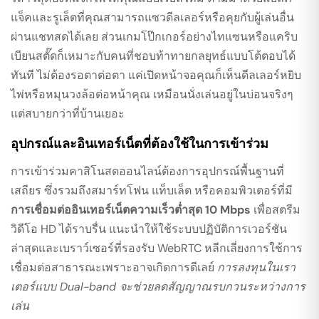
แจ็คและรูเล็ตที่คุณสามารถแซวดีลเลอร์หรือคุยกับผู้เล่นอื่น
ผ่านแชทสดได้เลย ส่วนเกมโป๊กเกอร์อย่างไทแซนหรือแคริบ
เบียนสตั๊ดก็เหมาะกับคนที่ชอบท้าทายกลยุทธ์แบบโต้ตอบได้
ทันที ไม่ต้องรอตาต่อตา แค่เปิดหน้าจอคุณก็เห็นดีลเลอร์หยิบ
ไพ่หรือหมุนวงล้อต่อหน้าคุณ เหมือนนั่งเล่นอยู่ในบ่อนจริงๆ
แต่สบายกว่าที่บ้านเยอะ
อุปกรณ์และอินเทอร์เน็ตที่ต้องใช้ในการเข้าร่วม
การเข้าร่วมคาสิโนสดออนไลน์ต้องการอุปกรณ์พื้นฐานที่
เสถียร ซึ่งรวมถึงสมาร์ทโฟน แท็บเล็ต หรือคอมพิวเตอร์ที่มี
การเชื่อมต่ออินเทอร์เน็ตความเร็วต่ำสุด 10 Mbps
เพื่อสตรีม
วิดีโอ HD ได้ราบรื่น แนะนำให้ใช้ระบบปฏิบัติการเวอร์ชัน
ล่าสุดและเบราว์เซอร์ที่รองรับ WebRTC หลีกเลี่ยงการใช้การ
เชื่อมต่อสาธารณะเพราะอาจเกิดการดีเลย์
การลงทุนในเรา
เตอร์แบบ Dual-band จะช่วยลดสัญญาณรบกวนระหว่างการ
เล่น