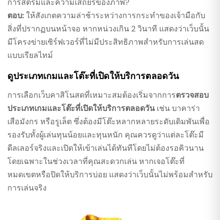
การสตรีมและความเสถียรของภาพ?
ตอบ:
ให้สังเกตความล่าช้าระหว่างการกระทำของเจ้ามือกับ
สิ่งที่ปรากฏบนหน้าจอ หากหน่วงเกิน 2 วินาที แสดงว่าเว็บนั้น
มีโครงข่ายเซิร์ฟเวอร์ที่ไม่มีประสิทธิภาพสำหรับการเล่นสด
แบบเรียลไทม์
ดูประเภทเกมและโต๊ะที่เปิดให้บริการตลอดวัน
การเลือกเว็บคาสิโนสดที่เหมาะสมต้องเริ่มจากการ
ตรวจสอบ
ประเภทเกมและโต๊ะที่เปิดให้บริการตลอดวัน
เช่น บาคาร่า
เสือมังกร หรือรูเล็ต ซึ่งต้องมีโต๊ะหลากหลายระดับเดิมพันเพื่อ
รองรับทั้งผู้เล่นทุนน้อยและทุนหนัก คุณควรดูว่าแต่ละโต๊ะมี
ดีลเลอร์จริงและเปิดให้เข้าเล่นได้ทันทีโดยไม่ต้องรอคิวนาน
โดยเฉพาะในช่วงเวลาที่คุณสะดวกเล่น หากเจอโต๊ะที่
หมดเขตหรือปิดให้บริการบ่อย แสดงว่าเว็บนั้นไม่พร้อมสำหรับ
การเล่นจริง