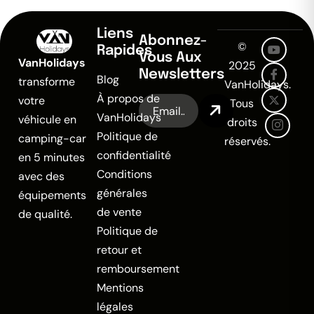
Liens
Abonnez-
©
Rapides
Vous Aux
VanHolidays
2025
Newsletters
Blog
transforme
VanHolidays.
À propos de
votre
Tous
VanHolidays
véhicule en
droits
Politique de
camping-car
réservés.
confidentialité
en 5 minutes
Conditions
avec des
générales
équipements
de vente
de qualité.
Politique de
retour et
remboursement
Mentions
légales