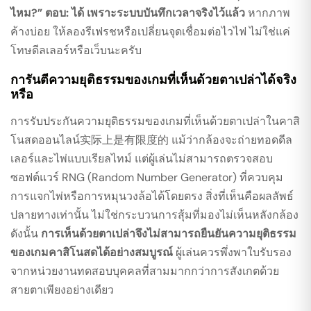
ไหม?” ตอบ: ได้ เพราะระบบบันทึกเวลาจริงไว้แล้ว
หากภาพ
ค้างบ่อย ให้ลองรีเฟรชหรือเปลี่ยนจุดเชื่อมต่อไวไฟ ไม่ใช่แค่
โทษดีลเลอร์หรือเว็บนะครับ
การันตีความยุติธรรมของเกมที่เห็นด้วยตาเปล่าได้จริง
หรือ
การรับประกันความยุติธรรมของเกมที่เห็นด้วยตาเปล่าในคาสิ
โนสดออนไลน์实际上是有限度的 แม้ว่ากล้องจะถ่ายทอดดีล
เลอร์และไพ่แบบเรียลไทม์ แต่ผู้เล่นไม่สามารถตรวจสอบ
ซอฟต์แวร์ RNG (Random Number Generator) ที่ควบคุม
การแจกไพ่หรือการหมุนวงล้อได้โดยตรง สิ่งที่เห็นคือผลลัพธ์
ปลายทางเท่านั้น ไม่ใช่กระบวนการสุ้มที่มองไม่เห็นหลังกล้อง
ดังนั้น
การเห็นด้วยตาเปล่าจึงไม่สามารถยืนยันความยุติธรรม
ของเกมคาสิโนสดได้อย่างสมบูรณ์
ผู้เล่นควรพึ่งพาใบรับรอง
จากหน่วยงานทดสอบบุคคลที่สามมากกว่าการสังเกตด้วย
สายตาเพียงอย่างเดียว