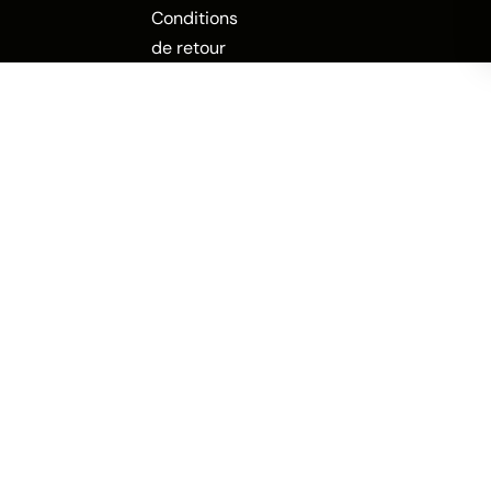
Conditions
de retour