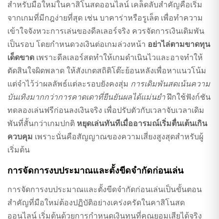
สำหรับมือใหม่ในคาสิโนสดออนไลน์ เคล็ดลับสำคัญคือเริ่ม
จากเกมที่มีกฎง่ายที่สุด เช่น บาคาร่าหรือรูเล็ต เพื่อทำความ
เข้าใจจังหวะการเล่นของดีลเลอร์จริง ควรจัดการเงินเดิมพัน
เป็นรอบ โดยกำหนดวงเงินต่อเกมล่วงหน้า
อย่าไล่ตามขาดทุน
เด็ดขาด
เพราะดีลเลอร์สดทำให้เกมดำเนินไวและอาจทำให้
ตัดสินใจผิดพลาด ให้สังเกตสถิติโต๊ะย้อนหลังเพื่อหาแนวโน้ม
แต่จำไว้ว่าผลลัพธ์แต่ละรอบยังคงสุ่ม
การเดิมพันสดเน้นความ
บันเทิงมากกว่าการคาดเดาที่ยืนยันผลได้แม่นยำ
ฝึกใช้ฟังก์ชัน
ทดลองเล่นฟรีก่อนลงเงินจริง เพื่อปรับตัวกับเวลาจับเวลาเดิม
พันที่สั้นกว่าเกมปกติ
หยุดเล่นทันทีเมื่ออารมณ์เริ่มตื่นเต้นเกิน
ควบคุม
เพราะนั่นคือสัญญาณของความเสี่ยงสูงสุดสำหรับผู้
เริ่มต้น
การจัดการงบประมาณและตั้งขีดจำกัดก่อนเล่น
การจัดการงบประมาณและตั้งขีดจำกัดก่อนเล่นเป็นขั้นตอน
สำคัญที่มือใหม่ต้องปฏิบัติอย่างเคร่งครัดในคาสิโนสด
ออนไลน์ เริ่มต้นด้วยการกำหนดเงินทุนที่คุณยอมเสียได้จริง