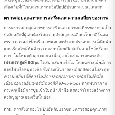
หรือหมุนวงล้อก็ส่งผลต่อประสบการณ์โดยรวมเช่นกัน
หลีก
เลี่ยงเว็บที่มีโฆษณาแทรกหรือป๊อปอัปรบกวนขณะเล่นสด
ตรวจสอบคุณภาพการสตรีมและความเสถียรของภาพ
การตรวจสอบคุณภาพการสตรีมและความเสถียรของภาพเป็น
ปัจจัยหลักที่ผู้เล่นต้องให้ความสำคัญก่อนเลือกเว็บคาสิโนสด
เพราะความล่าช้าหรือภาพแตกจะทำลายประสบการณ์เดิมพัน
แบบเรียลไทม์ทันที ควรทดสอบโดยเปิดสตรีมเกมโชว์หรือบา
คาร่าในโหมดตัวอย่างก่อน เพื่อดูว่าเว็บสามารถคงระดับ
เฟรมเรตสูงที่ 60fps
ได้สม่ำเสมอหรือไม่ โดยเฉพาะเมื่อมีการ
แจกไพ่หรือหมุนวงล้อ ซึ่งต้องเห็นรายละเอียดชัดเจนไม่สะดุด
ความเสถียรที่ดีควรไม่มีการลดคุณภาพภาพอัตโนมัติเมื่อ
เชื่อมต่อผ่านอินเทอร์เน็ตปกติที่ 10-15 Mbps
หากพบว่าภาพ
กระตุกเมื่อมีการซูมเข้าใบหน้าเจ้ามือ แสดงว่าโครงสร้างการ
ส่งสัญญาณของเว็บนั้นอ่อน
ถาม:
ควรสังเกตอะไรเป็นอันดับแรกขณะตรวจสอบคุณภาพ